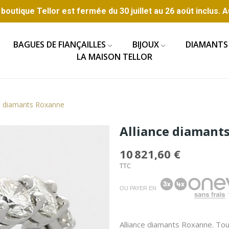
boutique Tellor est fermée du 30 juillet au 26 août inclus. A
BAGUES DE FIANÇAILLES
BIJOUX
DIAMANTS
LA MAISON TELLOR
ce diamants Roxanne
Alliance diamant
10 821,60 €
TTC
OU PAYER EN
Alliance diamants Roxanne. Tour