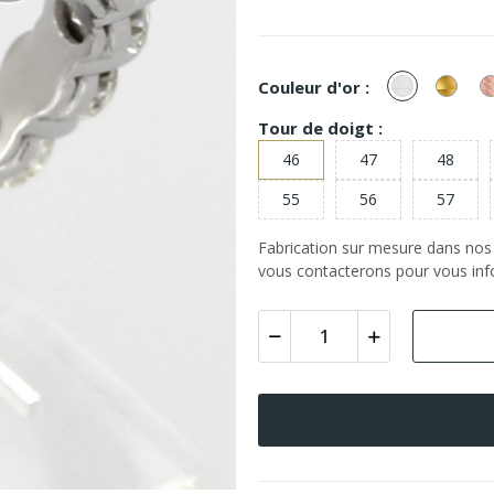
or
or
Couleur d'or :
Blanc
Jaun
Tour de doigt :
46
47
48
55
56
57
Fabrication sur mesure dans nos a
vous contacterons pour vous info