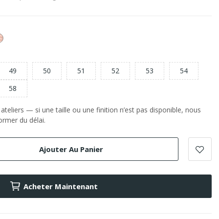
or
e
Rose
49
50
51
52
53
54
58
teliers — si une taille ou une finition n’est pas disponible, nous
rmer du délai.
Ajouter Au Panier
Acheter Maintenant