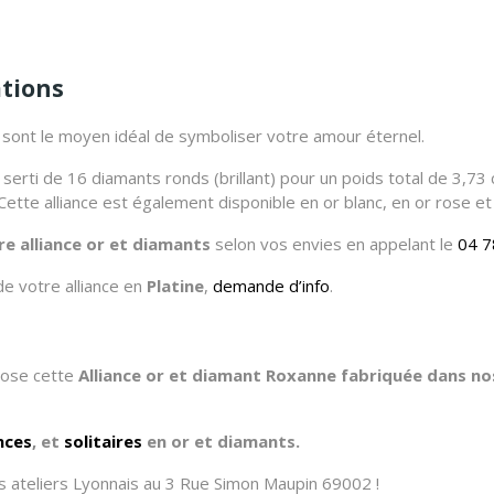
ations
s sont le moyen idéal de symboliser votre amour éternel.
erti de 16 diamants ronds (brillant) pour un poids total de 3,73 c
Cette alliance est également disponible en or blanc, en or rose et
re alliance or et diamants
selon vos envies en appelant le
04 7
de votre alliance en
Platine
,
demande d’info
.
opose cette
Alliance or et diamant Roxanne fabriquée dans nos
ances
, et
solitaires
en or et diamants.
 ateliers Lyonnais au 3 Rue Simon Maupin 69002 !