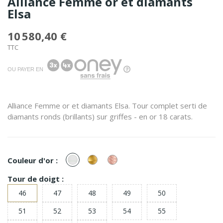
Alliance Femme or et diamants
Elsa
10 580,40 €
TTC
OU PAYER EN
Alliance Femme or et diamants Elsa. Tour complet serti de
diamants ronds (brillants) sur griffes - en or 18 carats.
or
or
or
Couleur d'or :
Blanc
Jaune
Rose
Tour de doigt :
46
47
48
49
50
51
52
53
54
55