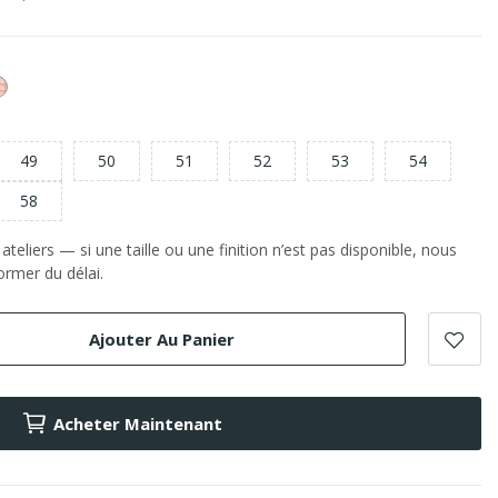
or
e
Rose
49
50
51
52
53
54
58
teliers — si une taille ou une finition n’est pas disponible, nous
rmer du délai.
Ajouter Au Panier
Acheter Maintenant