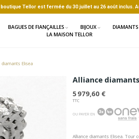
boutique Tellor est fermée du 30 juillet au 26 août inclus. A
BAGUES DE FIANÇAILLES
BIJOUX
DIAMANTS
LA MAISON TELLOR
e diamants Elisea
Alliance diamants
5 979,60 €
TTC
OU PAYER EN
Alliance diamants Elisea. Tour 