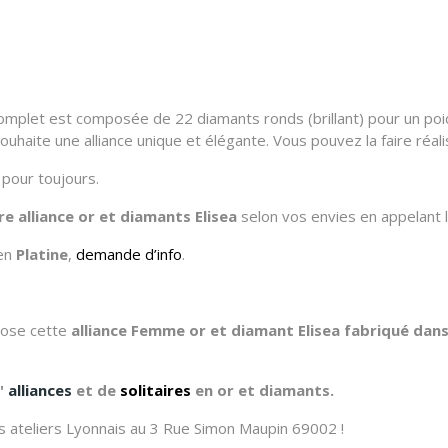
omplet est composée de 22 diamants ronds (brillant) pour un poids 
uhaite une alliance unique et élégante. Vous pouvez la faire réali
pour toujours.
re alliance or et diamants
Elisea
selon vos envies en appelant 
 en
Platine
,
demande d’info
.
opose cette
alliance
Femme or et diamant Elisea fabriqué dans 
'
alliances
et de
solitaires
en or et diamants.
 ateliers Lyonnais au 3 Rue Simon Maupin 69002 !