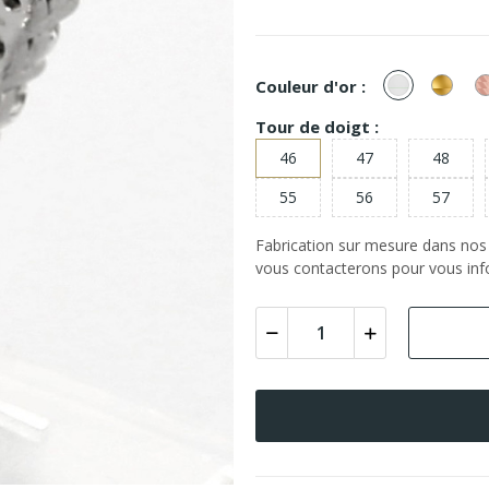
or
or
Couleur d'or :
Blanc
Jaun
Tour de doigt :
46
47
48
55
56
57
Fabrication sur mesure dans nos a
vous contacterons pour vous info