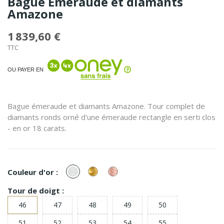
Bague Emeraude et diamants
Amazone
1 839,60 €
TTC
OU PAYER EN
Bague émeraude et diamants Amazone. Tour complet de
diamants ronds orné d'une émeraude rectangle en serti clos
- en or 18 carats.
or
or
or
Couleur d'or :
Blanc
Jaune
Rose
Tour de doigt :
46
47
48
49
50
51
52
53
54
55