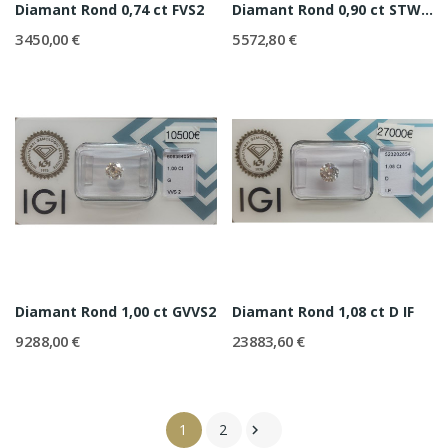
Diamant Rond 0,74 ct FVS2
Diamant Rond 0,90 ct STW (J) VVS2
3 450,00 €
5 572,80 €
Diamant Rond 1,00 ct GVVS2
Diamant Rond 1,08 ct D IF
9 288,00 €
23 883,60 €
1
2
