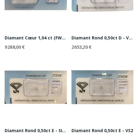
Diamant Cœur 1,04 ct (FW) +F LC
Diamant Rond 0,50ct D - VVS2
9 288,00 €
2 653,20 €
Diamant Rond 0,50ct E - SI2 IGI-329864522
Diamant Rond 0,50ct E - VS2