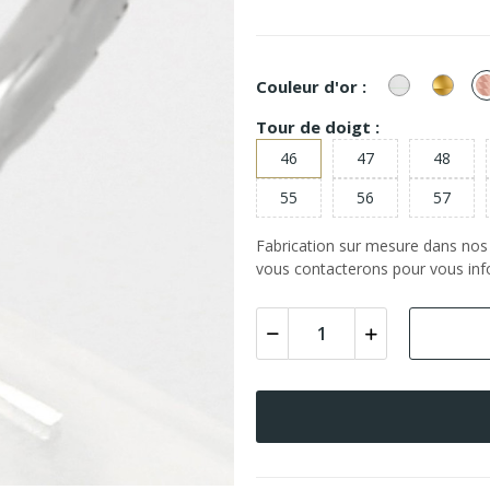
or
or
Couleur d'or :
Blanc
Jaun
Tour de doigt :
46
47
48
55
56
57
Fabrication sur mesure dans nos a
vous contacterons pour vous info