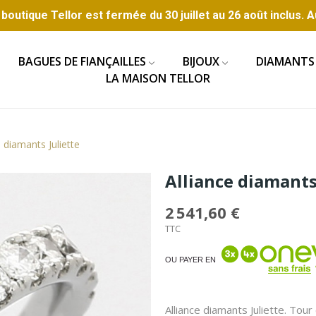
boutique Tellor est fermée du 30 juillet au 26 août inclus. A
BAGUES DE FIANÇAILLES
BIJOUX
DIAMANTS
LA MAISON TELLOR
e diamants Juliette
Alliance diamants
2 541,60 €
TTC
OU PAYER EN
Alliance diamants Juliette. Tour