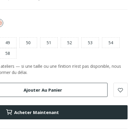
or
e
Rose
49
50
51
52
53
54
58
teliers — si une taille ou une finition n’est pas disponible, nous
rmer du délai.
Ajouter Au Panier
Acheter Maintenant