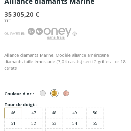
Alliance diamants Marine
35 305,20 €
TTC
OU PAYER EN
Alliance diamants Marine. Modèle alliance américaine
diamants taille émeraude (7,04 carats) serti 2 griffes - or 18
carats
or
or
or
Couleur d'or :
Blanc
Jaune
Rose
Tour de doigt :
46
47
48
49
50
51
52
53
54
55