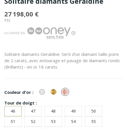
Solitaire diamants Geraldine
27 198,00 €
TTC
OU PAYER EN
Solitaire diamants Geraldine. Serti d'un diamant taille poire
de 2 carats, avec entourage et pavage de diamants ronds
(Brillants) - en or 18 carats.
or
or
or
Couleur d'or :
Blanc
Jaune
Rose
Tour de doigt :
46
47
48
49
50
51
52
53
54
55