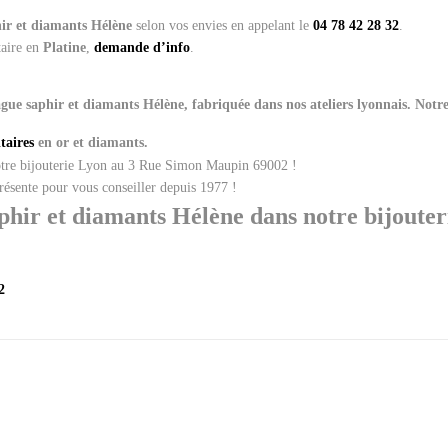
hir et diamants Hélène
selon vos envies en appelant le
04 78 42 28 32
.
taire en
Platine
,
demande d’info
.
gue saphir et diamants Hélène,
fabriquée dans nos ateliers lyonnais. Notr
itaires
en or et diamants.
notre bijouterie Lyon au 3 Rue Simon Maupin 69002 !
présente pour vous conseiller depuis 1977 !
hir et diamants Hélène dans notre bijouteri
2