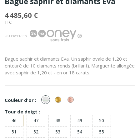
Bague saphir et diamants Eva
4 485,60 €
TTC
OU PAYER EN
Bague saphir et diamants Eva. Un saphir ovale de 1,20 ct
entouré de 10 diamants ronds (brillant). Marguerite allongée
avec saphir de 1,20 ct - en or 18 carats.
or
or
or
Couleur d'or :
Blanc
Jaune
Rose
Tour de doigt :
46
47
48
49
50
51
52
53
54
55