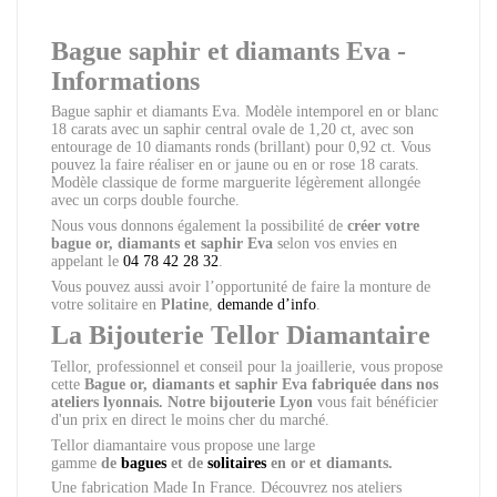
Bague saphir et diamants Eva -
Informations
Bague saphir et diamants Eva. Modèle intemporel en or blanc
18 carats avec un saphir central ovale de 1,20 ct, avec son
entourage de 10 diamants ronds (brillant) pour 0,92 ct. Vous
pouvez la faire réaliser en or jaune ou en or rose 18 carats.
Modèle classique de forme marguerite légèrement allongée
avec un corps double fourche.
Nous vous donnons également la possibilité de
créer votre
bague or, diamants et saphir Eva
selon vos envies en
appelant le
04 78 42 28 32
.
Vous pouvez aussi avoir l’opportunité de faire la monture de
votre solitaire en
Platine
,
demande d’info
.
La Bijouterie Tellor Diamantaire
Tellor, professionnel et conseil pour la joaillerie, vous propose
cette
Bague or, diamants et saphir Eva
fabriquée dans nos
ateliers lyonnais. Notre bijouterie Lyon
vous fait bénéficier
d'un prix en direct le moins cher du marché.
Tellor diamantaire vous propose une large
gamme
de
bagues
et de
solitaires
en or et diamants.
Une fabrication Made In France. Découvrez nos ateliers