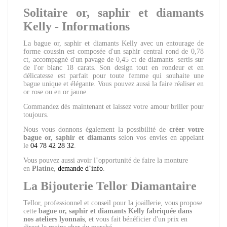
Solitaire or, saphir et diamants
Kelly - Informations
La bague or, saphir et diamants Kelly avec un entourage de
forme coussin est composée d'un saphir central rond de 0,78
ct, accompagné d'un pavage de 0,45 ct de diamants sertis sur
de l'or blanc 18 carats. Son design tout en rondeur et en
délicatesse est parfait pour toute femme qui souhaite une
bague unique et élégante. Vous pouvez aussi la faire réaliser en
or rose ou en or jaune.
Commandez dès maintenant et laissez votre amour briller pour
toujours.
Nous vous donnons également la possibilité de
créer votre
bague or, saphir et diamants
selon vos envies en appelant
le
04 78 42 28 32
.
Vous pouvez aussi avoir l’opportunité de faire la monture
en
Platine
,
demande d’info
.
La Bijouterie Tellor Diamantaire
Tellor, professionnel et conseil pour la joaillerie, vous propose
cette
bague or, saphir et diamants Kelly
fabriquée dans
nos ateliers lyonnais
, et vous fait bénéficier d'un prix en