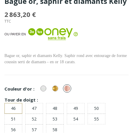
Bague or, saphir et diamants Kelly
2 863,20 €
TTC
OU PAYER EN
Bague or, saphir et diamants Kelly. Saphir rond avec entourage de forme
coussin serti de diamants - en or 18 carats.
or
or
or
Couleur d'or :
Blanc
Jaune
Rose
Tour de doigt :
46
47
48
49
50
51
52
53
54
55
56
57
58