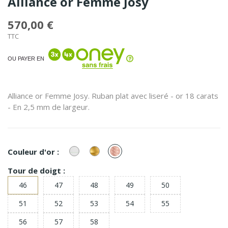
Alliance or Femme Josy
570,00 €
TTC
OU PAYER EN
Alliance or Femme Josy. Ruban plat avec liseré - or 18 carats
- En 2,5 mm de largeur.
or
or
or
Couleur d'or :
Blanc
Jaune
Rose
Tour de doigt :
46
47
48
49
50
51
52
53
54
55
56
57
58