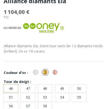
Alliance diamants Ela
1 104,00 €
TTC
OU PAYER EN
Alliance diamants Ela. Demi tour serti de 12 diamants ronds
(brillant). En or 18 carats.
or
or
or
Couleur d'or :
Blanc
Jaune
Rose
Tour de doigt :
46
47
48
49
50
51
52
53
54
55
56
57
58