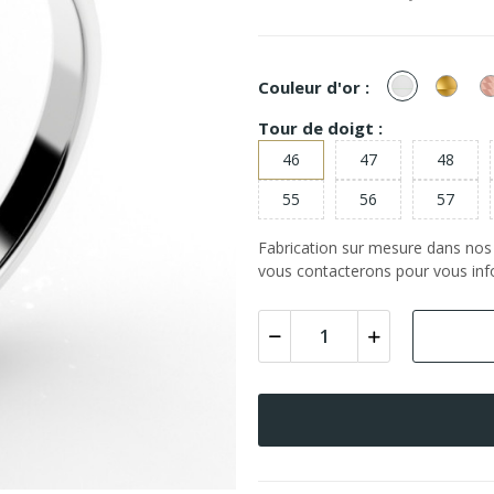
or
or
Couleur d'or :
Blanc
Jaun
Tour de doigt :
46
47
48
55
56
57
Fabrication sur mesure dans nos a
vous contacterons pour vous info