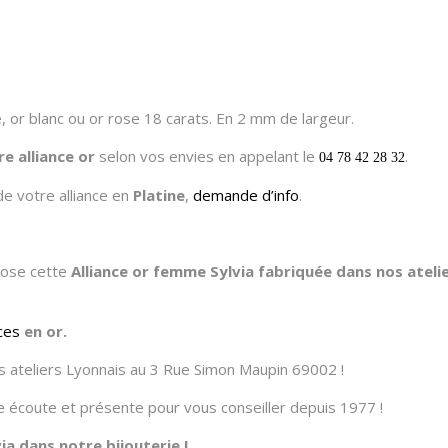
, or blanc ou or rose 18 carats. En 2 mm de largeur.
re alliance or
selon vos envies en appelant le
.
04 78 42 28 32
de votre alliance en
Platine
,
demande d’info
.
opose cette
Alliance or femme Sylvia fabriquée dans nos ateli
nces
en or.
 ateliers Lyonnais au 3 Rue Simon Maupin 69002 !
tre écoute et présente pour vous conseiller depuis 1977 !
a dans notre bijouterie !