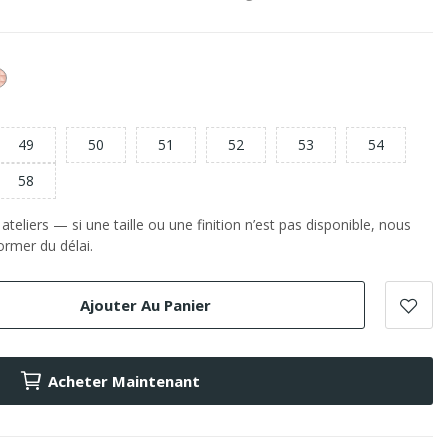
or
e
Rose
49
50
51
52
53
54
58
teliers — si une taille ou une finition n’est pas disponible, nous
rmer du délai.
Ajouter Au Panier
Acheter Maintenant