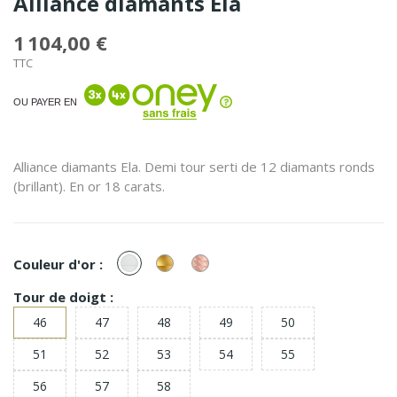
Alliance diamants Ela
1 104,00 €
TTC
OU PAYER EN
Alliance diamants Ela. Demi tour serti de 12 diamants ronds
(brillant). En or 18 carats.
or
or
or
Couleur d'or :
Blanc
Jaune
Rose
Tour de doigt :
46
47
48
49
50
51
52
53
54
55
56
57
58