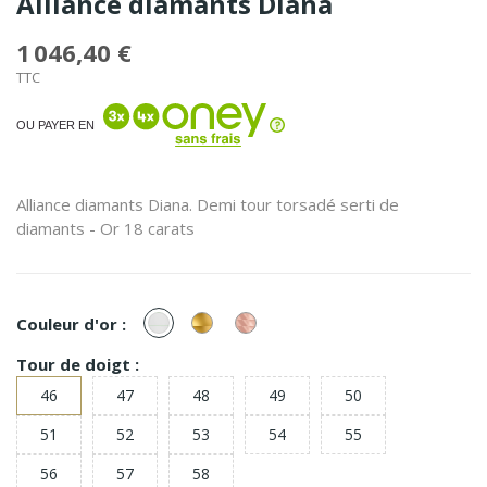
Alliance diamants Diana
1 046,40 €
TTC
OU PAYER EN
Alliance diamants Diana. Demi tour torsadé serti de
diamants - Or 18 carats
or
or
or
Couleur d'or :
Blanc
Jaune
Rose
Tour de doigt :
46
47
48
49
50
51
52
53
54
55
56
57
58