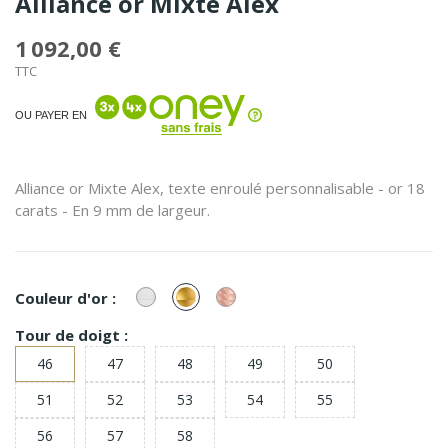
Alliance or Mixte Alex
1 092,00 €
TTC
OU PAYER EN
Alliance or Mixte Alex, texte enroulé personnalisable - or 18
carats - En 9 mm de largeur.
or
or
or
Couleur d'or :
Blanc
Jaune
Rose
Tour de doigt :
46
47
48
49
50
51
52
53
54
55
56
57
58