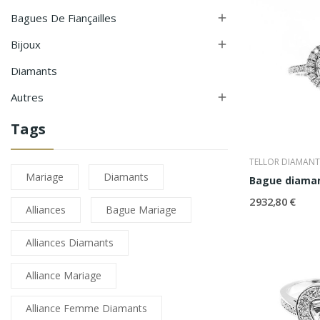
Bagues De Fiançailles

Bijoux

Diamants
Autres

Tags
TELLOR DIAMANT
Mariage
Diamants
Bague diaman
2 932,80 €
Alliances
Bague Mariage
Alliances Diamants
Alliance Mariage
Alliance Femme Diamants