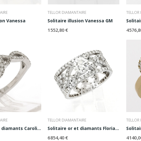
AIRE
TELLOR DIAMANTAIRE
TELLOR
sion Vanessa
Solitaire illusion Vanessa GM
Solita
1 552,80 €
4 576,8
AIRE
TELLOR DIAMANTAIRE
TELLOR
Solitaire or et diamants Caroline
Solitaire or et diamants Floriane
6 854,40 €
4 140,0