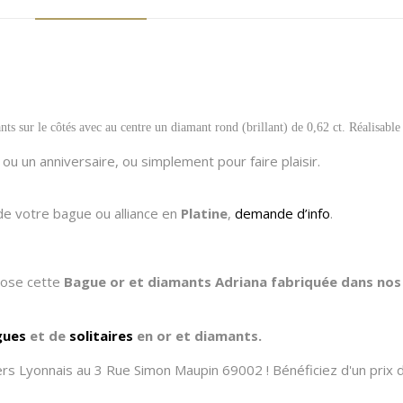
sur le côtés avec au centre un diamant rond (brillant) de 0,62 ct. Réalisable e
u un anniversaire, ou simplement pour faire plaisir.
de votre bague ou alliance en
Platine
,
demande d’info
.
opose cette
Bague or et diamants Adriana
fabriquée dans nos 
gues
et de
solitaires
en or et diamants.
rs Lyonnais au 3 Rue Simon Maupin 69002 ! Bénéficiez d'un prix d