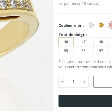
corps - en or 18 carats.
or
or
Couleur d'or :
Blanc
Jaun
Tour de doigt :
46
47
48
55
56
57
Fabrication sur mesure dans nos a
vous contacterons pour vous info