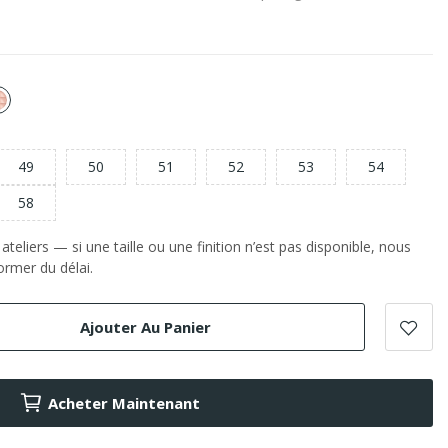
or
e
Rose
49
50
51
52
53
54
58
teliers — si une taille ou une finition n’est pas disponible, nous
rmer du délai.
Ajouter Au Panier
Acheter Maintenant