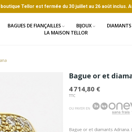
boutique Tellor est fermée du 30 juillet au 26 août inclus. A
BAGUES DE FIANÇAILLES
BIJOUX
DIAMANTS
LA MAISON TELLOR
iana
Bague or et diam
4 714,80 €
TTC
OU PAYER EN
Bague or et diamants Adriana. 