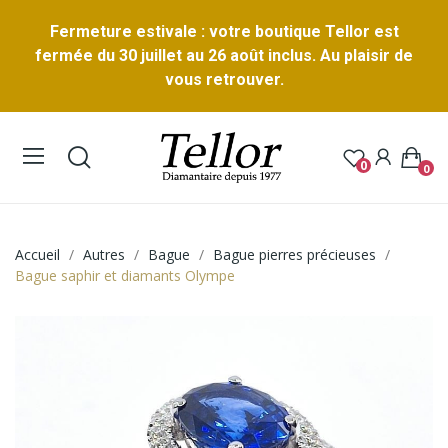
Fermeture estivale : votre boutique Tellor est
fermée du 30 juillet au 26 août inclus. Au plaisir de
vous retrouver.
0
0
Accueil
Autres
Bague
Bague pierres précieuses
Bague saphir et diamants Olympe