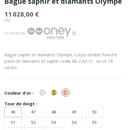
Bague saphir et diamants Olympe
11 028,00 €
TTC
OU PAYER EN
Bague saphir et diamants Olympe. Corps double fourche
pavé de diamants et saphir ovale de 2,60 ct - en or 18
carats.
or
or
or
Couleur d'or :
Blanc
Jaune
Rose
Tour de doigt :
46
47
48
49
50
51
52
53
54
55