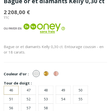
Bague or et diamants Kelly 0,30 ct
2 208,00 €
TTC
OU PAYER EN
Bague or et diamants Kelly 0,30 ct. Entourage coussin - en
or 18 carats.
or
or
or
Couleur d'or :
Blanc
Jaune
Rose
Tour de doigt :
46
47
48
49
50
51
52
53
54
55
56
57
58