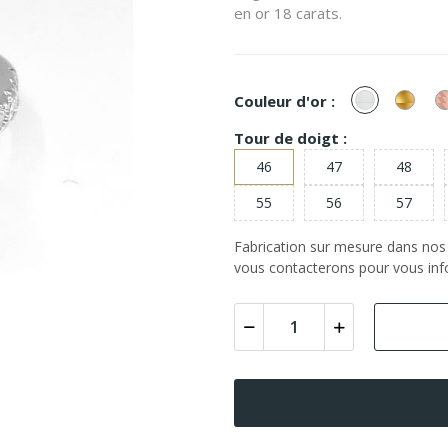
en or 18 carats.
or
or
Couleur d'or :
Blanc
Jaun
Tour de doigt :
46
47
48
55
56
57
Fabrication sur mesure dans nos a
vous contacterons pour vous info