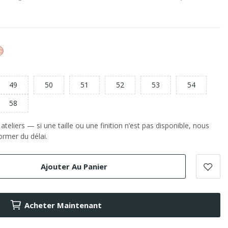
or
e
Rose
49
50
51
52
53
54
58
teliers — si une taille ou une finition n’est pas disponible, nous
rmer du délai.
Ajouter Au Panier
Acheter Maintenant