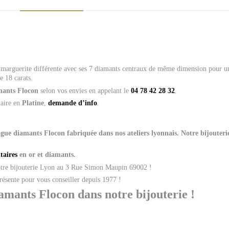
marguerite différente avec ses 7 diamants centraux de même dimension pour un 
e 18 carats.
mants Flocon
selon vos envies en appelant le
04 78 42 28 32
.
taire en
Platine
,
demande d’info
.
gue diamants Flocon
fabriquée dans nos ateliers lyonnais. Notre bijouter
itaires
en or et diamants.
notre bijouterie Lyon au 3 Rue Simon Maupin 69002 !
présente pour vous conseiller depuis 1977 !
amants Flocon dans notre bijouterie !