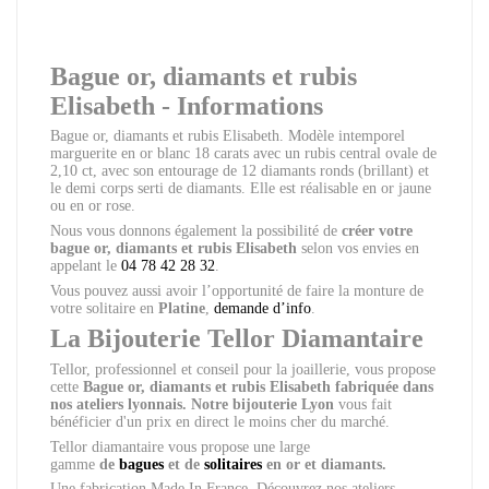
Bague or, diamants et rubis
Elisabeth - Informations
Bague or, diamants et rubis Elisabeth. Modèle intemporel
marguerite en or blanc 18 carats avec un rubis central ovale de
2,10 ct, avec son entourage de 12 diamants ronds (brillant) et
le demi corps serti de diamants. Elle est réalisable en or jaune
ou en or rose.
Nous vous donnons également la possibilité de
créer votre
bague or, diamants et rubis Elisabeth
selon vos envies en
appelant le
04 78 42 28 32
.
Vous pouvez aussi avoir l’opportunité de faire la monture de
votre solitaire en
Platine
,
demande d’info
.
La Bijouterie Tellor Diamantaire
Tellor, professionnel et conseil pour la joaillerie, vous propose
cette
Bague or, diamants et rubis Elisabeth
fabriquée dans
nos ateliers lyonnais. Notre bijouterie Lyon
vous fait
bénéficier d'un prix en direct le moins cher du marché.
Tellor diamantaire vous propose une large
gamme
de
bagues
et de
solitaires
en or et diamants.
Une fabrication Made In France. Découvrez nos ateliers