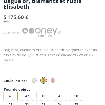
Bague or, diamants et rubis
Elisabeth
5 175,60 €
TTC
OU PAYER EN
Bague or, diamants et rubis Elisabeth. Marguerite avec un
rubis ovale de 2,10 ct et 0,97 ct de diamants - en or 18
carats.
or
or
or
Couleur d'or :
Blanc
Jaune
Rose
Tour de doigt :
46
47
48
49
50
51
52
53
54
55