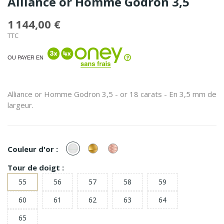
Alliance or Homme Godron 3,5
1 144,00 €
TTC
OU PAYER EN
Alliance or Homme Godron 3,5 - or 18 carats - En 3,5 mm de
largeur.
or
or
or
Couleur d'or :
Blanc
Jaune
Rose
Tour de doigt :
55
56
57
58
59
60
61
62
63
64
65