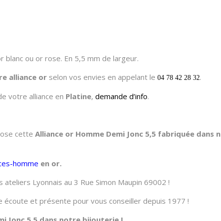
r blanc ou or rose. En 5,5 mm de largeur.
re alliance or
selon vos envies en appelant le
.
04 78 42 28 32
de votre alliance en
Platine
,
demande d’info
.
opose cette
Alliance or Homme Demi Jonc 5,5 fabriquée dans no
ances-homme
en or.
 ateliers Lyonnais au 3 Rue Simon Maupin 69002 !
tre écoute et présente pour vous conseiller depuis 1977 !
 Jonc 5,5 dans notre bijouterie !