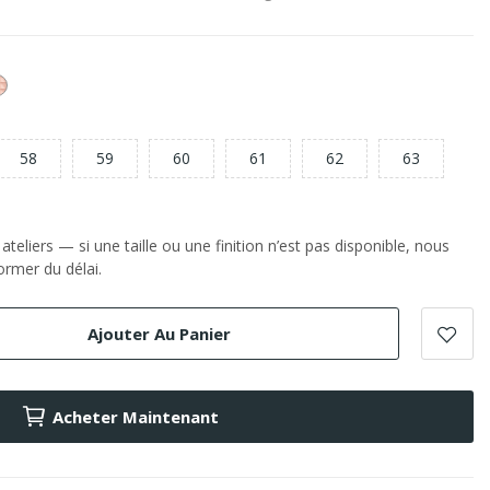
or
e
Rose
58
59
60
61
62
63
teliers — si une taille ou une finition n’est pas disponible, nous
rmer du délai.
Ajouter Au Panier
Acheter Maintenant