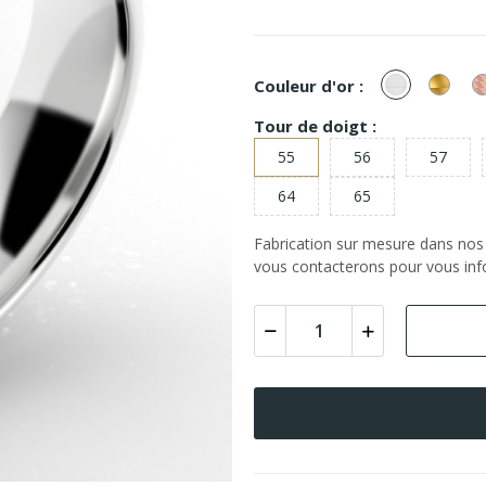
or
or
Couleur d'or :
Blanc
Jaun
Tour de doigt :
55
56
57
64
65
Fabrication sur mesure dans nos a
vous contacterons pour vous info