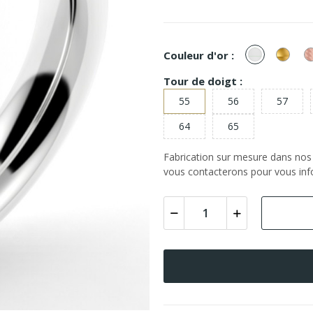
or
or
Couleur d'or :
Blanc
Jaun
Tour de doigt :
55
56
57
64
65
Fabrication sur mesure dans nos a
vous contacterons pour vous info