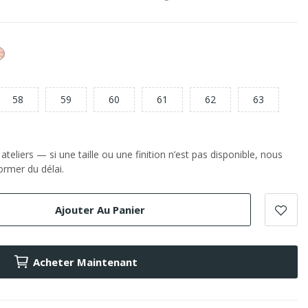
or
e
Rose
58
59
60
61
62
63
teliers — si une taille ou une finition n’est pas disponible, nous
rmer du délai.
Ajouter Au Panier
Acheter Maintenant