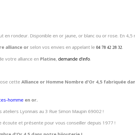
en rondeur. Disponible en or jaune, or blanc ou or rose. En 4,5
re alliance or
selon vos envies en appelant le
.
04 78 42 28 32
de votre alliance en
Platine
,
demande d’info
.
opose cette
Alliance or Homme Nombre d'Or 4,5 fabriquée dans
ances-homme
en or.
 ateliers Lyonnais au 3 Rue Simon Maupin 69002 !
tre écoute et présente pour vous conseiller depuis 1977 !
re d'Or 4,5 dans notre bijouterie !