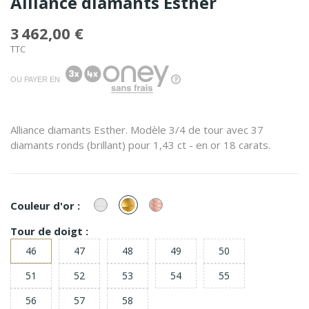
Alliance diamants Esther
3 462,00 €
TTC
OU PAYER EN
Alliance diamants Esther. Modèle 3/4 de tour avec 37
diamants ronds (brillant) pour 1,43 ct - en or 18 carats.
or
or
or
Couleur d'or :
Blanc
Jaune
Rose
Tour de doigt :
46
47
48
49
50
51
52
53
54
55
56
57
58