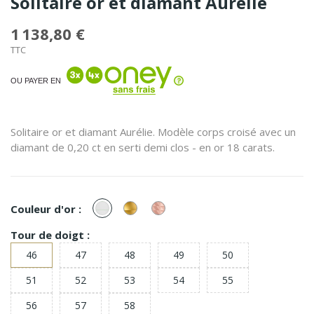
Solitaire or et diamant Aurélie
1 138,80 €
TTC
OU PAYER EN
Solitaire or et diamant Aurélie. Modèle corps croisé avec un
diamant de 0,20 ct en serti demi clos - en or 18 carats.
or
or
or
Couleur d'or :
Blanc
Jaune
Rose
Tour de doigt :
46
47
48
49
50
51
52
53
54
55
56
57
58