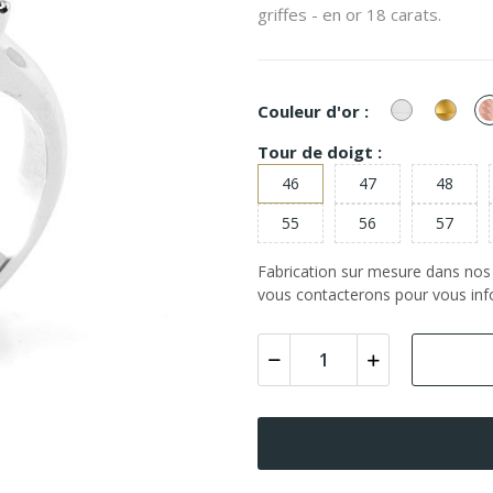
griffes - en or 18 carats.
or
or
Couleur d'or :
Blanc
Jaun
Tour de doigt :
46
47
48
55
56
57
Fabrication sur mesure dans nos a
vous contacterons pour vous info