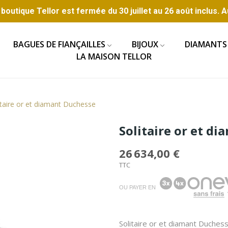
boutique Tellor est fermée du 30 juillet au 26 août inclus. A
BAGUES DE FIANÇAILLES
BIJOUX
DIAMANTS
LA MAISON TELLOR
itaire or et diamant Duchesse
Solitaire or et d
26 634,00 €
TTC
OU PAYER EN
Solitaire or et diamant Duches