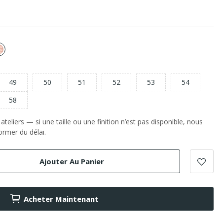
or
e
Rose
49
50
51
52
53
54
58
teliers — si une taille ou une finition n’est pas disponible, nous
rmer du délai.
Ajouter Au Panier
Acheter Maintenant