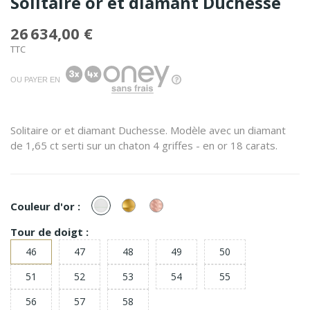
Solitaire or et diamant Duchesse
26 634,00 €
TTC
OU PAYER EN
Solitaire or et diamant Duchesse. Modèle avec un diamant
de 1,65 ct serti sur un chaton 4 griffes - en or 18 carats.
or
or
or
Couleur d'or :
Blanc
Jaune
Rose
Tour de doigt :
46
47
48
49
50
51
52
53
54
55
56
57
58