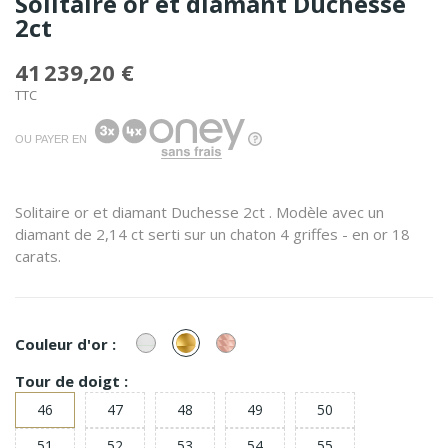
Solitaire or et diamant Duchesse
2ct
41 239,20 €
TTC
OU PAYER EN
Solitaire or et diamant Duchesse 2ct . Modèle avec un
diamant de 2,14 ct serti sur un chaton 4 griffes - en or 18
carats.
or
or
or
Couleur d'or :
Blanc
Jaune
Rose
Tour de doigt :
46
47
48
49
50
51
52
53
54
55