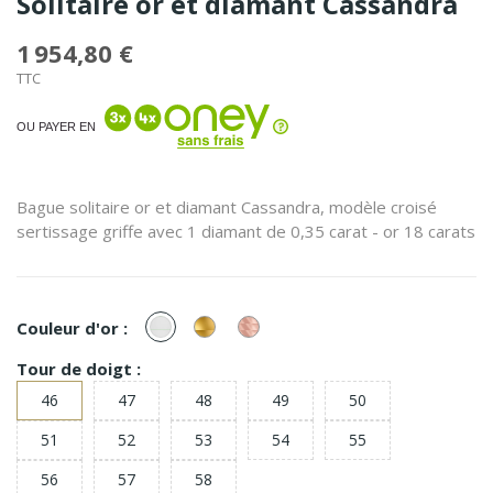
Solitaire or et diamant Cassandra
1 954,80 €
TTC
OU PAYER EN
Bague solitaire or et diamant Cassandra, modèle croisé
sertissage griffe avec 1 diamant de 0,35 carat - or 18 carats
or
or
or
Couleur d'or :
Blanc
Jaune
Rose
Tour de doigt :
46
47
48
49
50
51
52
53
54
55
56
57
58