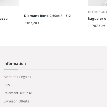
TELLOR DIAM
Diamant Rond 0,60ct F - SI2
becca
Bague or e
2 167,20 €
11 787,60 €
Information
Mentions Légales
CGV
Paiement sécurisé
Livraison Offerte