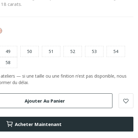
 18 carats.
or
e
Rose
49
50
51
52
53
54
58
teliers — si une taille ou une finition n’est pas disponible, nous
rmer du délai.
Ajouter Au Panier
Acheter Maintenant