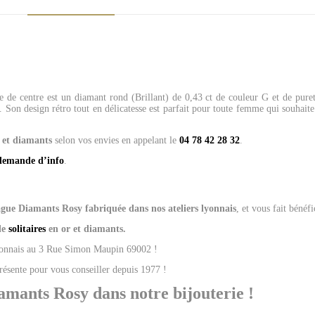
 de centre est un diamant rond (Brillant) de 0,43 ct de couleur G et de pur
.
Son design rétro tout en délicatesse est parfait pour toute femme qui souhaite
r et diamants
selon vos envies en appelant le
04 78 42 28 32
.
demande d’info
.
gue Diamants Rosy
fabriquée dans nos ateliers lyonnais
, et vous fait bénéf
de
solitaires
en or et diamants.
Lyonnais au 3 Rue Simon Maupin 69002 !
présente pour vous conseiller depuis 1977 !
amants Rosy dans notre bijouterie !