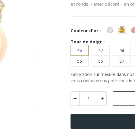
et ronds. Panier décoré - en or
or
or
Couleur d'or :
Blanc
Jaun
Tour de doigt :
46
47
48
55
56
57
Fabrication sur mesure dans nos a
vous contacterons pour vous info