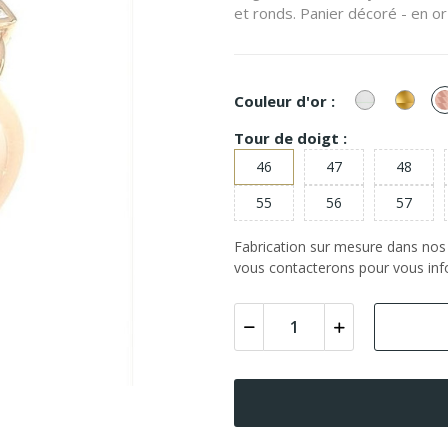
et ronds. Panier décoré - en or
or
or
Couleur d'or :
Blanc
Jaun
Tour de doigt :
46
47
48
55
56
57
Fabrication sur mesure dans nos a
vous contacterons pour vous info