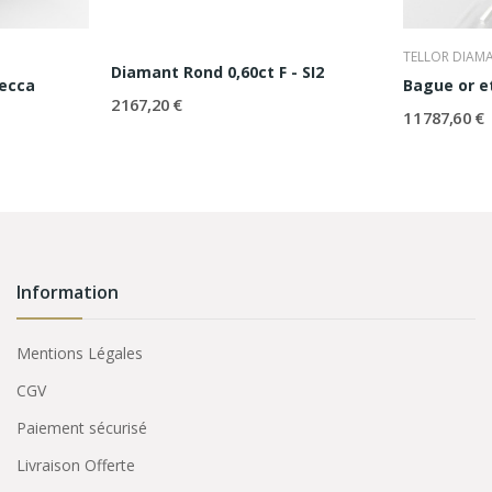
TELLOR DIAM
Diamant Rond 0,60ct F - SI2
becca
Bague or e
2 167,20 €
11 787,60 €
Information
Mentions Légales
CGV
Paiement sécurisé
Livraison Offerte