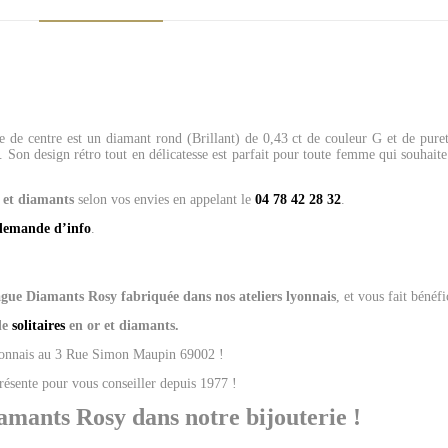
 de centre est un diamant rond (Brillant) de 0,43 ct de couleur G et de pur
.
Son design rétro tout en délicatesse est parfait pour toute femme qui souhaite
r et diamants
selon vos envies en appelant le
04 78 42 28 32
.
demande d’info
.
gue Diamants Rosy
fabriquée dans nos ateliers lyonnais
, et vous fait bénéf
de
solitaires
en or et diamants.
Lyonnais au 3 Rue Simon Maupin 69002 !
présente pour vous conseiller depuis 1977 !
amants Rosy dans notre bijouterie !