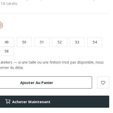
 18 carats.
or
e
Rose
49
50
51
52
53
54
58
teliers — si une taille ou une finition n’est pas disponible, nous
rmer du délai.
Ajouter Au Panier
Acheter Maintenant