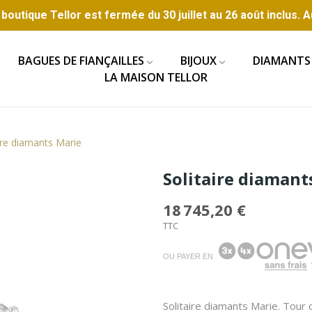
boutique Tellor est fermée du 30 juillet au 26 août inclus. A
BAGUES DE FIANÇAILLES
BIJOUX
DIAMANTS
LA MAISON TELLOR
ire diamants Marie
Solitaire diamant
18 745,20 €
TTC
OU PAYER EN
Solitaire diamants Marie. Tour 