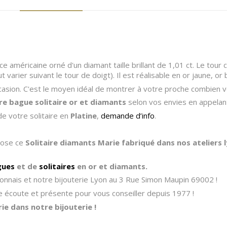
nce américaine orné d'un diamant taille brillant de 1,01 ct. Le tou
varier suivant le tour de doigt). Il est réalisable en or jaune, or
casion. C'est le moyen idéal de montrer à votre proche combien vo
re bague solitaire or et diamants
selon vos envies en appelan
de votre solitaire en
Platine
,
demande d’info
.
opose ce
Solitaire diamants Marie fabriqué dans nos ateliers 
gues
et de
solitaires
en or et diamants.
onnais et notre bijouterie Lyon au 3 Rue Simon Maupin 69002 !
tre écoute et présente pour vous conseiller depuis 1977 !
e dans notre bijouterie !