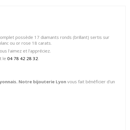
r complet possède 17 diamants ronds (brillant) sertis sur
 blanc ou or rose 18 carats.
us l'aimez et l'appréciez.
t le
04 78 42 28 32
.
lyonnais. Notre bijouterie Lyon
vous fait bénéficier d'un