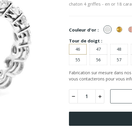
chaton 4 griffes - en or 18 cara
or
or
Couleur d'or :
Blanc
Jaun
Tour de doigt :
46
47
48
55
56
57
Fabrication sur mesure dans nos a
vous contacterons pour vous info