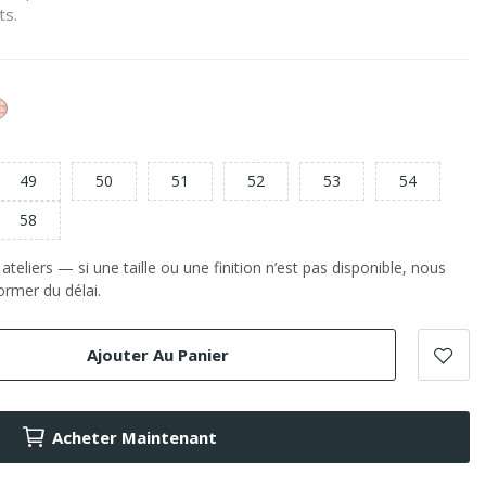
ts.
or
e
Rose
49
50
51
52
53
54
58
teliers — si une taille ou une finition n’est pas disponible, nous
rmer du délai.
Ajouter Au Panier
Acheter Maintenant