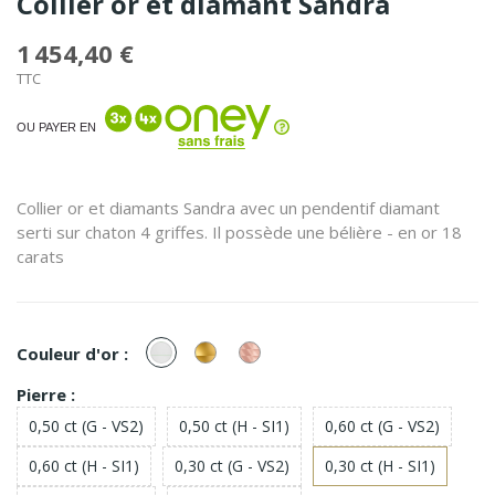
Collier or et diamant Sandra
1 454,40 €
TTC
OU PAYER EN
Collier or et diamants Sandra avec un pendentif diamant
serti sur chaton 4 griffes. Il possède une bélière - en or 18
carats
or
or
or
Couleur d'or :
Blanc
Jaune
Rose
Pierre :
0,50 ct (G - VS2)
0,50 ct (H - SI1)
0,60 ct (G - VS2)
0,60 ct (H - SI1)
0,30 ct (G - VS2)
0,30 ct (H - SI1)