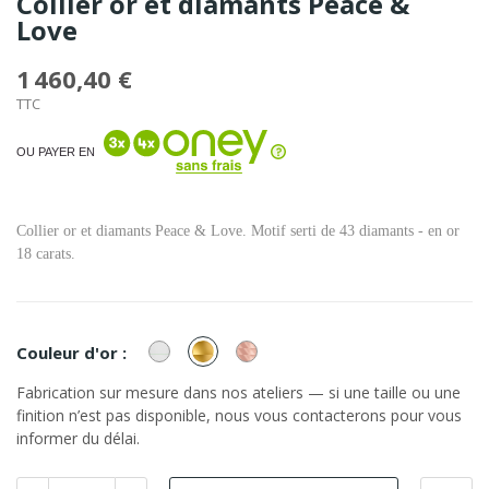
Collier or et diamants Peace &
Love
1 460,40 €
TTC
OU PAYER EN
Collier or et diamants Peace & Love. Motif serti de 43 diamants - en or
18 carats.
or
or
or
Couleur d'or :
Blanc
Jaune
Rose
Fabrication sur mesure dans nos ateliers — si une taille ou une
finition n’est pas disponible, nous vous contacterons pour vous
informer du délai.