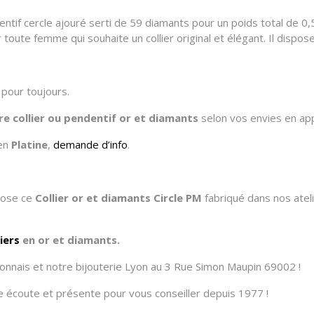
ntif cercle ajouré serti de 59 diamants pour un poids total de 0,
 toute femme qui souhaite un collier original et élégant. Il dispo
pour toujours.
tre
collier ou pendentif
or et diamants
selon vos envies en ap
 en
Platine
,
demande d’info
.
opose ce
Collier or et diamants Circle PM
fabriqué dans nos atelie
liers
en or et diamants.
onnais et notre bijouterie Lyon au 3 Rue Simon Maupin 69002 !
tre écoute et présente pour vous conseiller depuis 1977 !