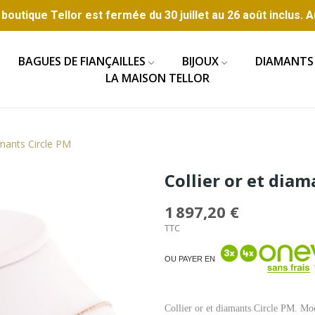
boutique Tellor est fermée du 30 juillet au 26 août inclus. A
BAGUES DE FIANÇAILLES
BIJOUX
DIAMANTS
LA MAISON TELLOR
amants Circle PM
Collier or et diam
1 897,20 €
TTC
OU PAYER EN
Collier or et diamants Circle PM. Mod