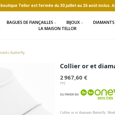
boutique Tellor est fermée du 30 juillet au 26 août inclus. A
BAGUES DE FIANÇAILLES
BIJOUX
DIAMANTS
LA MAISON TELLOR
amants Butterfly
Collier or et diam
2 967,60 €
TTC
OU PAYER EN
Collier or et diamants Butterfly. Mod