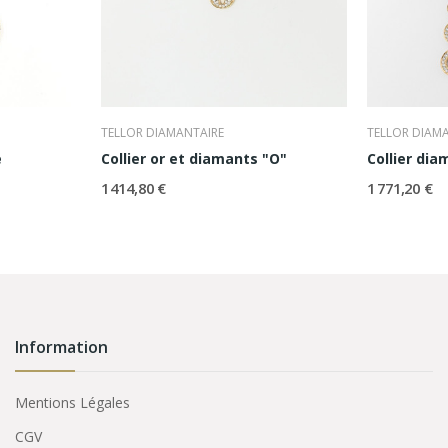
TELLOR DIAMANTAIRE
TELLOR DIAM
e
Collier or et diamants "O"
Collier di
1 414,80 €
1 771,20 €
Information
Mentions Légales
CGV