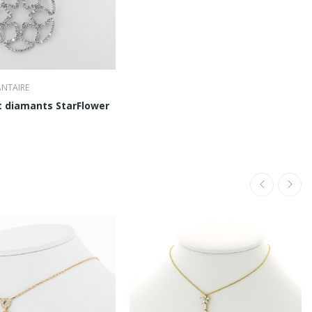
ANTAIRE
et diamants StarFlower