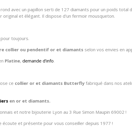
 rond avec un papillon serti de 127 diamants pour un poids total d
r original et élégant. Il dispose d'un fermoir mousqueton.
pour toujours.
tre
collier ou pendentif
or et diamants
selon vos envies en ap
 en
Platine
,
demande d’info
.
opose ce
collier or et diamants Butterfly
fabriqué dans nos atelie
liers
en or et diamants.
onnais et notre bijouterie Lyon au 3 Rue Simon Maupin 69002 !
tre écoute et présente pour vous conseiller depuis 1977 !