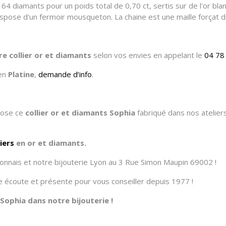
64 diamants pour un poids total de 0,70 ct, sertis sur de l'or bla
l dispose d'un fermoir mousqueton. La chaine est une maille força
re collier or et diamants
selon vos envies en appelant le
04 78
 en
Platine
,
demande d’info
.
opose ce
collier or et diamants Sophia
fabriqué dans nos ateliers 
liers
en or et diamants.
onnais et notre bijouterie Lyon au 3 Rue Simon Maupin 69002 !
tre écoute et présente pour vous conseiller depuis 1977 !
Sophia dans notre bijouterie !