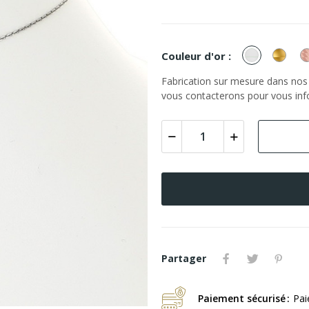
or
or
Couleur d'or :
Blanc
Jaun
Fabrication sur mesure dans nos a
vous contacterons pour vous info
Partager
Paiement sécurisé
Pai