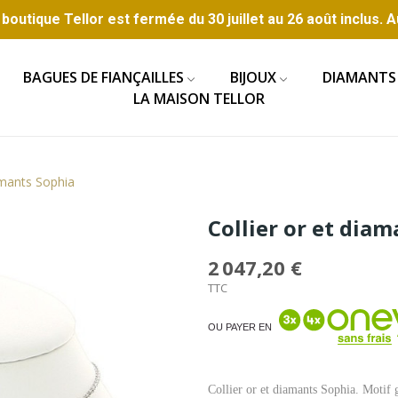
boutique Tellor est fermée du 30 juillet au 26 août inclus. A
BAGUES DE FIANÇAILLES
BIJOUX
DIAMANTS
LA MAISON TELLOR
iamants Sophia
Collier or et dia
2 047,20 €
TTC
OU PAYER EN
Collier or et diamants Sophia. Motif g