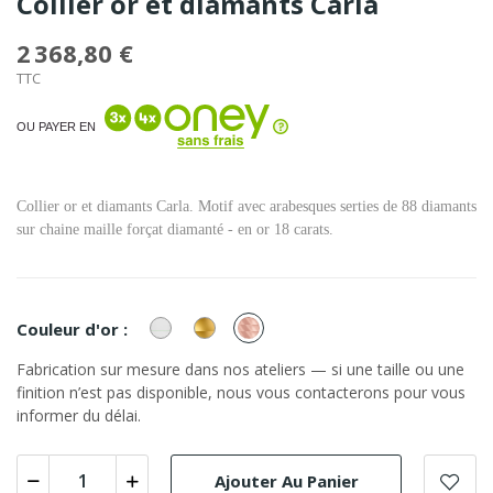
Collier or et diamants Carla
2 368,80 €
TTC
OU PAYER EN
Collier or et diamants Carla. Motif avec arabesques serties de 88 diamants
sur chaine maille forçat diamanté - en or 18 carats.
or
or
or
Couleur d'or :
Blanc
Jaune
Rose
Fabrication sur mesure dans nos ateliers — si une taille ou une
finition n’est pas disponible, nous vous contacterons pour vous
informer du délai.
Ajouter Au Panier