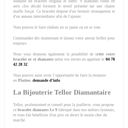
souhaite un bracelet original et sobre. 9 diamants ronds en
serti clos décalé forment le motif présenté sur une chaine
maille forçat. Ce bracelet dispose d'un fermoir mousqueton et
d'un anneau intermédiaire afin de l'ajuster.
Vous pouvez le faire réaliser en or jaune ou en or rose.
Commandez dès maintenant et laissez votre amour briller pour
toujours.
Nous vous donnons également la possibilité de
créer votre
bracelet or et diamants
selon vos envies en appelant le
04 78
42 28 32
.
Vous pouvez aussi avoir l’opportunité de faire la monture
en
Platine
,
demande d’info
.
La Bijouterie Tellor Diamantaire
Tellor, professionnel et conseil pour la joaillerie, vous propose
ce
bracelet diamants Le 9
fabriqué dans nos ateliers lyonnais,
et vous fait bénéficier d'un prix en direct le moins cher du
marché.