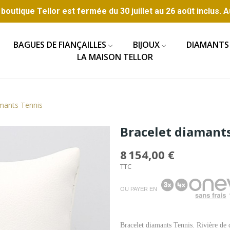
boutique Tellor est fermée du 30 juillet au 26 août inclus. A
BAGUES DE FIANÇAILLES
BIJOUX
DIAMANTS
LA MAISON TELLOR
amants Tennis
Bracelet diamant
8 154,00 €
TTC
OU PAYER EN
Bracelet diamants Tennis. Rivière de d