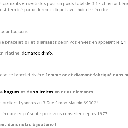
diamants en serti clos pour un poids total de 3,17 ct, en or blan
est terminé par un fermoir cliquet avec huit de sécurité.
pour toujours.
re bracelet or et diamants
selon vos envies en appelant le
04 
 en
Platine
,
demande d’info
.
pose ce bracelet rivière
Femme or et diamant fabriqué dans nos
de
bagues
et de
solitaires
en or et diamants.
 ateliers Lyonnais au 3 Rue Simon Maupin 69002 !
tre écoute et présente pour vous conseiller depuis 1977 !
is dans notre bijouterie !