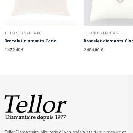
TELLOR DIAMANTAIRE
TELLOR DIAMANTAIRE
Bracelet diamants Carla
Bracelet diamants Cla
1 472,40 €
2 484,00 €
Tellor Diamantaire, bijouterie à Lyon, spécialiste du sur-mesure et