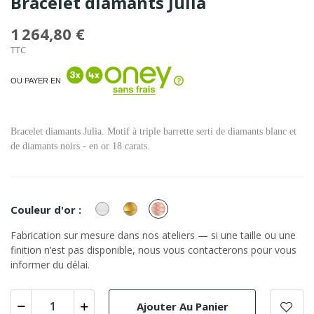
Bracelet diamants Julia
1 264,80 €
TTC
OU PAYER EN
Bracelet diamants Julia. Motif à triple barrette serti de diamants blanc et
de diamants noirs - en or 18 carats.
or
or
or
Couleur d'or :
Blanc
Jaune
Rose
Fabrication sur mesure dans nos ateliers — si une taille ou une
finition n’est pas disponible, nous vous contacterons pour vous
informer du délai.
Ajouter Au Panier