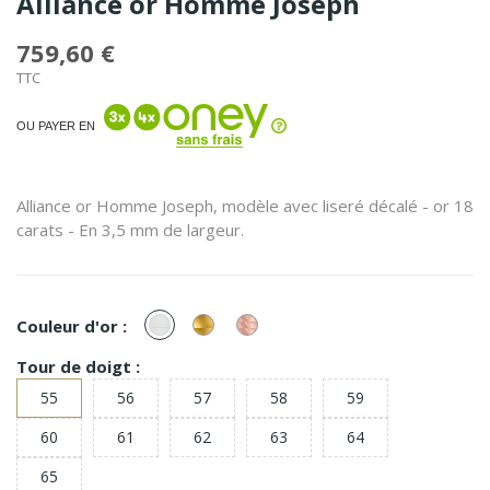
Alliance or Homme Joseph
759,60 €
TTC
OU PAYER EN
Alliance or Homme Joseph, modèle avec liseré décalé - or 18
carats - En 3,5 mm de largeur.
or
or
or
Couleur d'or :
Blanc
Jaune
Rose
Tour de doigt :
55
56
57
58
59
60
61
62
63
64
65