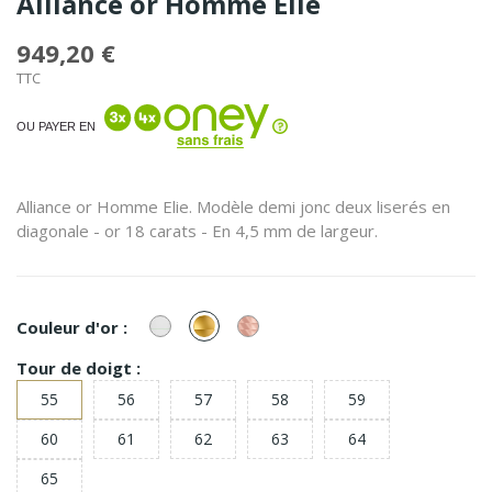
Alliance or Homme Elie
949,20 €
TTC
OU PAYER EN
Alliance or Homme Elie. Modèle demi jonc deux liserés en
diagonale - or 18 carats - En 4,5 mm de largeur.
or
or
or
Couleur d'or :
Blanc
Jaune
Rose
Tour de doigt :
55
56
57
58
59
60
61
62
63
64
65