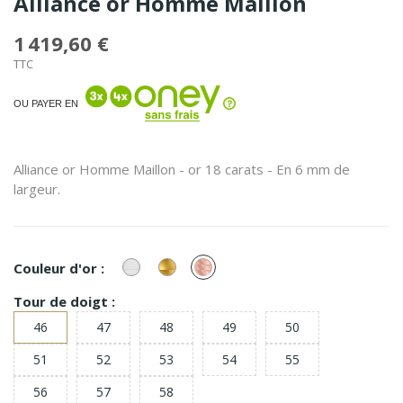
Alliance or Homme Maillon
1 419,60 €
TTC
OU PAYER EN
Alliance or Homme Maillon - or 18 carats - En 6 mm de
largeur.
or
or
or
Couleur d'or :
Blanc
Jaune
Rose
Tour de doigt :
46
47
48
49
50
51
52
53
54
55
56
57
58