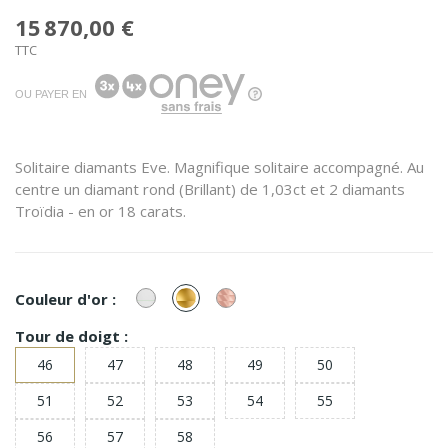
15 870,00 €
TTC
OU PAYER EN
Solitaire diamants Eve. Magnifique solitaire accompagné. Au
centre un diamant rond (Brillant) de 1,03ct et 2 diamants
Troïdia - en or 18 carats.
or
or
or
Couleur d'or :
Blanc
Jaune
Rose
Tour de doigt :
46
47
48
49
50
51
52
53
54
55
56
57
58