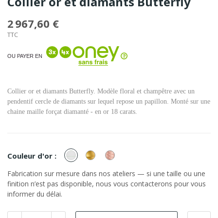
Collier or et diamants Butterfly
2 967,60 €
TTC
OU PAYER EN
Collier or et diamants Butterfly. Modèle floral et champêtre avec un
pendentif cercle de diamants sur lequel repose un papillon. Monté sur une
chaine maille forçat diamanté - en or 18 carats.
or
or
or
Couleur d'or :
Blanc
Jaune
Rose
Fabrication sur mesure dans nos ateliers — si une taille ou une
finition n’est pas disponible, nous vous contacterons pour vous
informer du délai.