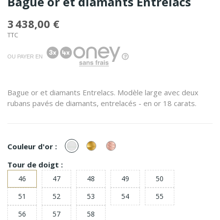
Bague or et diamants Entrelacs
3 438,00 €
TTC
OU PAYER EN
Bague or et diamants Entrelacs. Modèle large avec deux
rubans pavés de diamants, entrelacés - en or 18 carats.
or
or
or
Couleur d'or :
Blanc
Jaune
Rose
Tour de doigt :
46
47
48
49
50
51
52
53
54
55
56
57
58